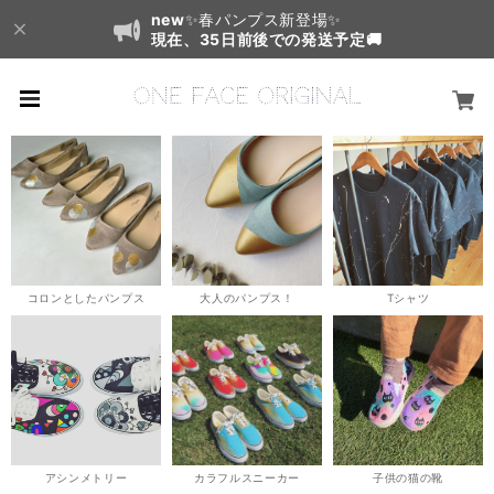
new
✨春パンプス新登場✨
現在、35日前後での発送予定🚚
コロンとしたパンプス
大人のパンプス！
Tシャツ
アシンメトリー
カラフルスニーカー
子供の猫の靴