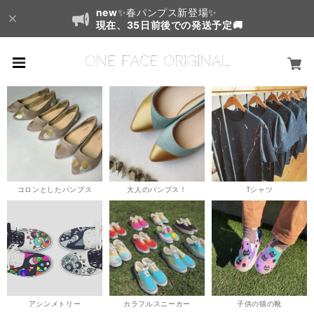
new
✨春パンプス新登場✨
現在、35日前後での発送予定🚚
コロンとしたパンプス
大人のパンプス！
Tシャツ
アシンメトリー
カラフルスニーカー
子供の猫の靴