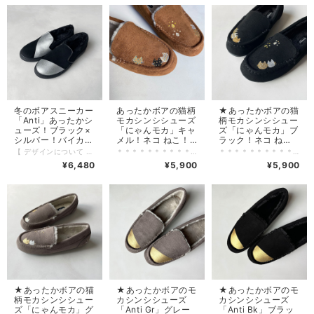
冬のボアスニーカー
あったかボアの猫柄
★あったかボアの猫
「Anti」あったかシ
モカシンシシューズ
柄モカシンシシュー
ューズ！ブラック×
「にゃんモカ」キャ
ズ「にゃんモカ」ブ
シルバー！バイカラ
メル！ネコ ねこ！
ラック！ネコ ね
ー スリッポン！
秋冬シューズ
こ！秋冬シューズ
【 デザインについて 】 ブラック（生地色）にシルバーを左右非対称に描きました。 大人かっこいいデザインです！ 【 生産国 】 ペイント作業：千葉県のアトリエで制作 スニーカー本体：Made in China 【 特徴/素材 】 ワイス：2E ふかふかのボアがたっぷりインソール！ ソール(底)高さ/約3.0cm 重さ/23.5サイズで片足約275g 両側サイドゴム 内側全面ボア ※内側のボアは素材の特性上、若干毛抜けが発生します。 【 注意点 】 ▼塗料/ラメについて 塗料、ラメ共に水に落ちないように加工しています。 しかし、雨で長時間ぬれたり、強く擦ったりした場合、 落ちてしまう可能性もございますのでご注意ください。 ※ 晴れた日に履くことをおすすめ致します。 【 発送目安 】 プロフィールに現在の発送目安を記載しております。 わからない場合はお問合せください。
＊＊＊＊＊＊＊＊＊＊＊＊＊＊＊＊＊＊＊＊＊＊＊＊＊＊＊＊ 猫柄×モカシンシシューズ「にゃんモカ」キャメル！ 愛らしいネコデザインで、秋冬を快適に過ごそう！ ＊＊＊＊＊＊＊＊＊＊＊＊＊＊＊＊＊＊＊＊＊＊＊＊＊＊＊＊ ＊受注制作のため、完成までお時間を頂いております。 ご理解の上でのご注文をお願い致します。 【 デザイン 】 あったかボア素材を使用した可愛い猫柄が印象的なモカシンシューズです。 秋冬にぴったりのキャメルカラーで、どんなコーディネートにもマッチ。 温かみのあるボアが、足元を優しく包み込み、一日中快適な履き心地！ 【 本体カラー 】 キャメル（生地色）×多色 【 生産国 】 ペイント作業：千葉県のアトリエで制作 スニーカー本体：Made in China 【 備考 】 ワイズ（足囲）2E 内側全面ボア ふかふかクッションインソール ソール(底)高さ/約2.0cm 重さ/23.0サイズで片足約145g ※内側のボアは素材の特性上、若干毛抜けが発生する場合がございます。 【 注意点 】 ▼塗料/ラメについて 塗料は水に落ちないように加工しています。 ただ雨、水等に濡れてしまった場合は、完全に乾いてから履いてください。 乾かないうちに履いてしまうと、塗料が柔らかくなっているため、 剥がれる可能性がございます。雨の日は避けてください。
＊＊＊＊＊＊＊＊＊＊＊＊＊＊＊＊＊＊＊＊＊＊＊＊＊＊＊＊ 猫柄×モカシンシシューズ「にゃんモカ」ブラック！ 愛らしいネコデザインで、秋冬を快適に過ごそう！ ＊＊＊＊＊＊＊＊＊＊＊＊＊＊＊＊＊＊＊＊＊＊＊＊＊＊＊＊ ＊受注制作のため、完成までお時間を頂いております。 ご理解の上でのご注文をお願い致します。 【 デザイン 】 あったかボア素材を使用した可愛い猫柄が印象的なモカシンシューズです。 秋冬にぴったりのブラックカラーで、どんなコーディネートにもマッチ。 温かみのあるボアが、足元を優しく包み込み、一日中快適な履き心地！ 【 本体カラー 】 ブラック（生地色）×多色 【 生産国 】 ペイント作業：千葉県のアトリエで制作 スニーカー本体：Made in China 【 備考 】 ワイズ（足囲）2E 内側全面ボア ふかふかクッションインソール ソール(底)高さ/約2.0cm 重さ/23.0サイズで片足約140g ※内側のボアは素材の特性上、若干毛抜けが発生する場合がございます。 【 注意点 】 ▼塗料/ラメについて 塗料は水に落ちないように加工しています。 ただ雨、水等に濡れてしまった場合は、完全に乾いてから履いてください。 乾かないうちに履いてしまうと、塗料が柔らかくなっているため、 剥がれる可能性がございます。雨の日は避けてください。
2E【受注制作】
2E【受注制作】
2E【受注制作】
¥6,480
¥5,900
¥5,900
★あったかボアの猫
★あったかボアのモ
★あったかボアのモ
柄モカシンシシュー
カシンシシューズ
カシンシシューズ
ズ「にゃんモカ」グ
「Anti Gr」グレー
「Anti Bk」ブラッ