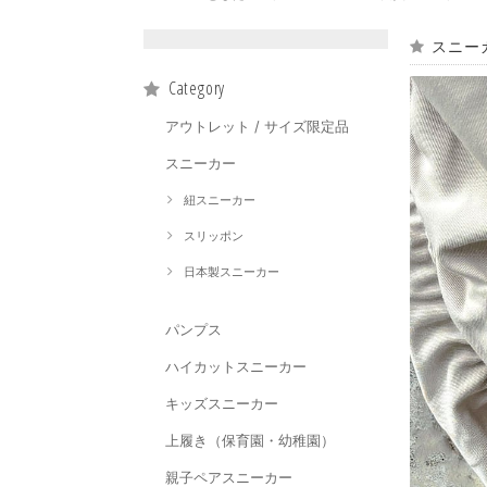
スニー
Category
アウトレット / サイズ限定品
スニーカー
紐スニーカー
スリッポン
日本製スニーカー
パンプス
ハイカットスニーカー
キッズスニーカー
上履き（保育園・幼稚園）
親子ペアスニーカー