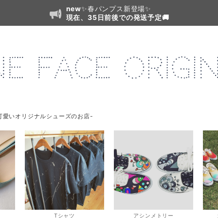
new
✨春パンプス新登場✨
現在、35日前後での発送予定🚚
可愛いオリジナルシューズのお店-
Tシャツ
アシンメトリー