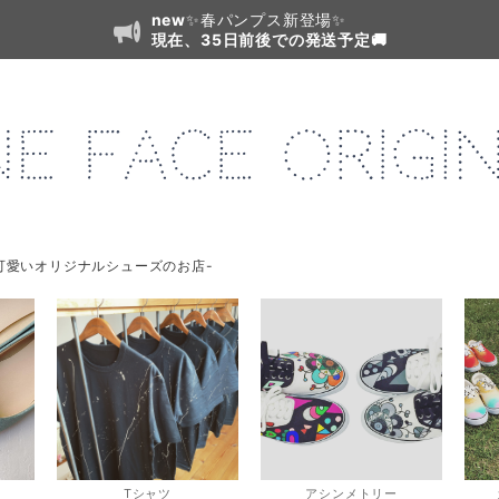
new
✨春パンプス新登場✨
現在、35日前後での発送予定🚚
可愛いオリジナルシューズのお店-
Tシャツ
アシンメトリー