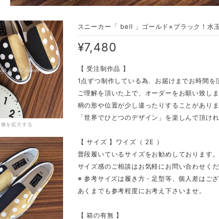
スニーカー「 bell 」ゴールド×ブラック！
¥7,480
【 受注制作品 】
1点ずつ制作している為、お届けまでお時間を
ご理解を頂いた上で、オーダーをお願い致し
柄の形や位置が少し違ったりすることがあり
「世界でひとつのデザイン」を楽しんで頂け
画像を拡大する
【 サイズ 】ワイズ（ 2E ）
普段履いているサイズをお勧めしております
サイズ感のご相談はお気軽にお問い合わせく
※ 参考サイズは履き方・足型等、個人差はご
あくまでも参考程度にお考え下さいませ。
【 箱の有無 】