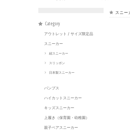
スニー
Category
アウトレット / サイズ限定品
スニーカー
紐スニーカー
スリッポン
日本製スニーカー
パンプス
ハイカットスニーカー
キッズスニーカー
上履き（保育園・幼稚園）
親子ペアスニーカー