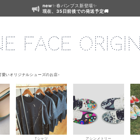
new
✨春パンプス新登場✨
現在、35日前後での発送予定🚚
可愛いオリジナルシューズのお店-
Tシャツ
アシンメトリー