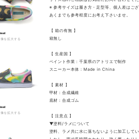
※ 参考サイズは履き方・足型等、個人差はご
あくまでも参考程度にお考え下さいませ。
【 箱の有無 】
箱無し
画像を拡大する
【 生産国 】
ペイント作業：千葉県のアトリエで制作
スニーカー本体：Made in China
【 素材 】
甲材：合成繊維
底材：合成ゴム
画像を拡大する
【 注意点 】
▼塗料/ラメについて
塗料、ラメ共に水に落ちないように加工して