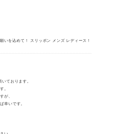
に願いを込めて！ スリッポン メンズ レディース！
頂いております。
ます。
ますが、
れば幸いです。
。
ださい。