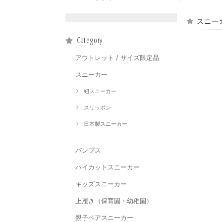
スニー
Category
アウトレット / サイズ限定品
スニーカー
紐スニーカー
スリッポン
日本製スニーカー
パンプス
ハイカットスニーカー
キッズスニーカー
上履き（保育園・幼稚園）
親子ペアスニーカー