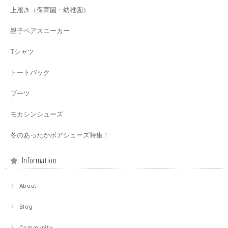
上履き（保育園・幼稚園）
親子ペアスニーカー
Tシャツ
トートバック
ブーツ
モカシンシューズ
冬のあったかボアシューズ特集！
Information
About
Blog
Community