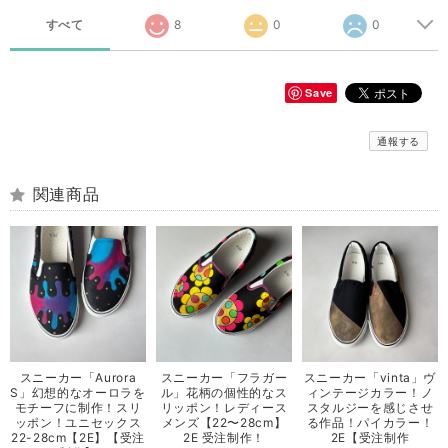
すべて
8
0
0
Save
通報する
関連商品
スニーカー「Aurora
スニーカー「フラガー
スニーカー「vinta」ヴ
S」幻想的なオーロラを
ル」花柄の個性的なス
ィンテージカラー！ノ
モチーフに制作！スリ
リッポン！レディース
スタルジーを感じさせ
ッポン！ユニセックス
メンズ【22〜28cm】
る作品！パイカラー！
22-28cm【2E】【受注
2E 受注制作！
2E【受注制作