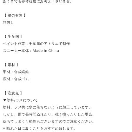
あくまでも参考程度にお考え下さいませ。
【 箱の有無 】
箱無し
【 生産国 】
ペイント作業：千葉県のアトリエで制作
スニーカー本体：Made in China
【 素材 】
甲材：合成繊維
底材：合成ゴム
【 注意点 】
▼塗料/ラメについて
塗料、ラメ共に水に落ちないように加工しています。
しかし、雨で長時間ぬれたり、強く擦ったりした場合、
落ちてしまう可能性もございますのでご注意ください。
※ 晴れた日に履くことをおすすめ致します。