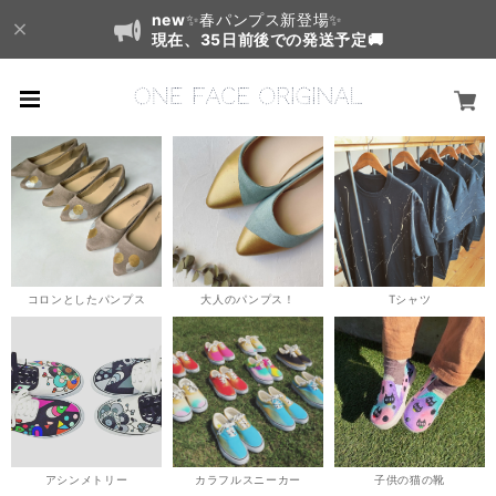
new
✨春パンプス新登場✨
現在、35日前後での発送予定🚚
コロンとしたパンプス
大人のパンプス！
Tシャツ
アシンメトリー
カラフルスニーカー
子供の猫の靴