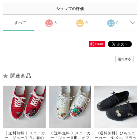
ショップの評価
すべて
8
0
0
Save
通報する
関連商品
《 送料無料 》スニーカ
《 送料無料 》スニーカ
《送料無料》ひもスニ
ー「ジョーヌlR」春の
ー「ジョーヌlR」オフ
ーカー「NeKo」ブラッ