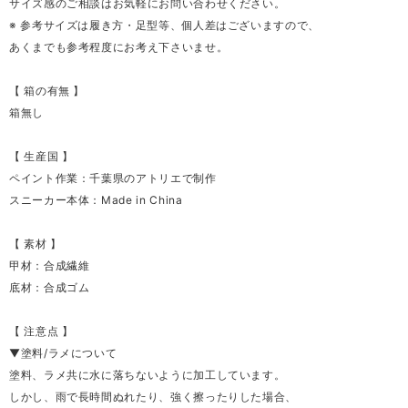
サイズ感のご相談はお気軽にお問い合わせください。
※ 参考サイズは履き方・足型等、個人差はございますので、
あくまでも参考程度にお考え下さいませ。
【 箱の有無 】
箱無し
【 生産国 】
ペイント作業：千葉県のアトリエで制作
スニーカー本体：Made in China
【 素材 】
甲材：合成繊維
底材：合成ゴム
【 注意点 】
▼塗料/ラメについて
塗料、ラメ共に水に落ちないように加工しています。
しかし、雨で長時間ぬれたり、強く擦ったりした場合、