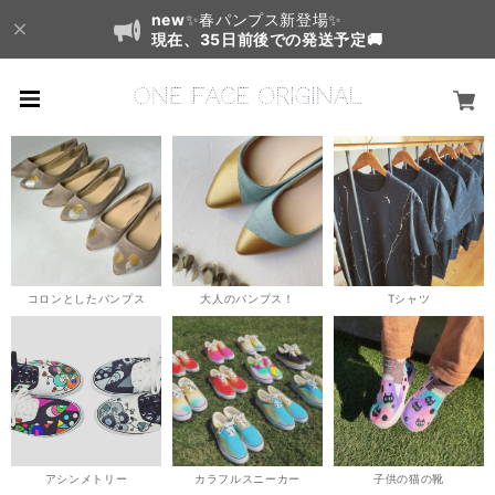
new
✨春パンプス新登場✨
現在、35日前後での発送予定🚚
コロンとしたパンプス
大人のパンプス！
Tシャツ
アシンメトリー
カラフルスニーカー
子供の猫の靴