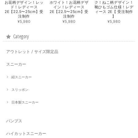
お花柄デザイン！レッ
ホワイト！お花柄デザ
ク！ねこ柄デザイン！
ド！レディース
イン！レディース
靴ひもゴム仕様！レデ
2E【22.5〜25cm】受
2E【22.5〜25cm】受
ィース 2E【 受注制作
注制作
注制作
】
¥5,980
¥5,980
¥5,980
Category
アウトレット / サイズ限定品
スニーカー
紐スニーカー
スリッポン
日本製スニーカー
パンプス
ハイカットスニーカー