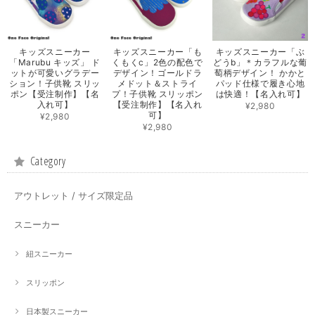
キッズスニーカー
キッズスニーカー「も
キッズスニーカー「ぶ
「Marubu キッズ」 ド
くもくc」2色の配色で
どうb」＊カラフルな葡
ットが可愛いグラデー
デザイン！ゴールドラ
萄柄デザイン！ かかと
ション！子供靴 スリッ
メドット＆ストライ
パッド仕様で履き心地
ポン【受注制作】【名
プ！子供靴 スリッポン
は快適！【名入れ可】
入れ可】
【受注制作】【名入れ
¥2,980
可】
¥2,980
¥2,980
Category
アウトレット / サイズ限定品
スニーカー
紐スニーカー
スリッポン
日本製スニーカー