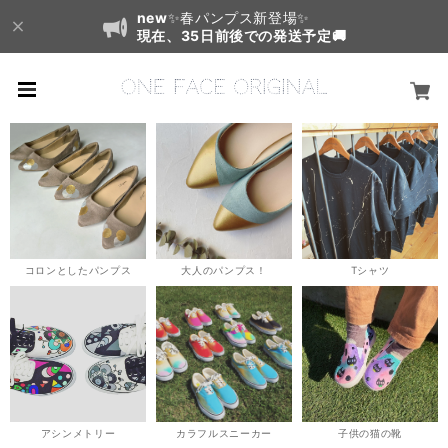
new
✨春パンプス新登場✨
現在、35日前後での発送予定🚚
コロンとしたパンプス
大人のパンプス！
Tシャツ
アシンメトリー
カラフルスニーカー
子供の猫の靴