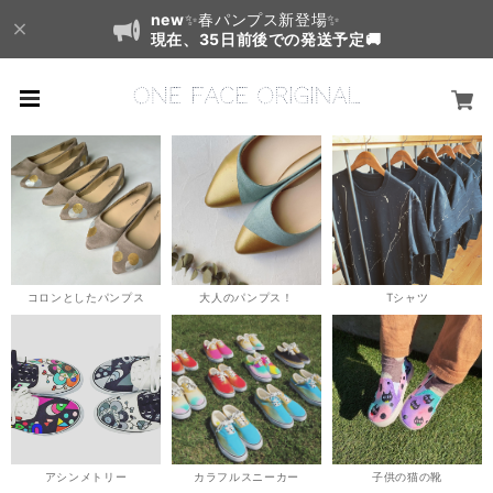
new
✨春パンプス新登場✨
現在、35日前後での発送予定🚚
コロンとしたパンプス
大人のパンプス！
Tシャツ
アシンメトリー
カラフルスニーカー
子供の猫の靴