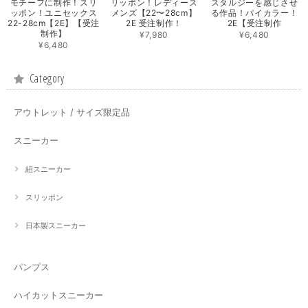
モチーフに制作！スリ
リッポン！レディース
スタルジーを感じさせ
ッポン！ユニセックス
メンズ【22〜28cm】
る作品！パイカラー！
22-28cm【2E】【受注
2E 受注制作！
2E【受注制作
制作】
¥7,980
¥6,480
¥6,480
Category
アウトレット / サイズ限定品
スニーカー
紐スニーカー
スリッポン
日本製スニーカー
パンプス
ハイカットスニーカー