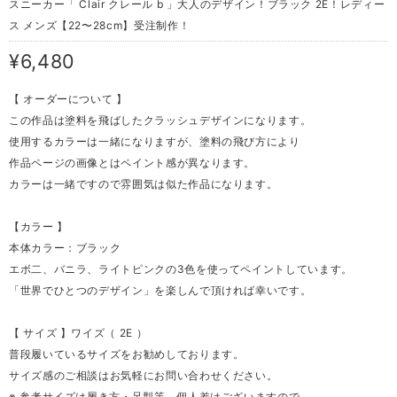
スニーカー「 Clair クレール b 」大人のデザイン！ブラック 2E！レディー
ス メンズ【22〜28cm】受注制作！
¥6,480
【 オーダーについて 】
この作品は塗料を飛ばしたクラッシュデザインになります。
使用するカラーは一緒になりますが、塗料の飛び方により
作品ページの画像とはペイント感が異なります。
カラーは一緒ですので雰囲気は似た作品になります。
【カラー 】
本体カラー：ブラック
エボ二、バニラ、ライトピンクの3色を使ってペイントしています。
「世界でひとつのデザイン」を楽しんで頂ければ幸いです。
【 サイズ 】ワイズ（ 2E ）
普段履いているサイズをお勧めしております。
サイズ感のご相談はお気軽にお問い合わせください。
※ 参考サイズは履き方・足型等、個人差はございますので、