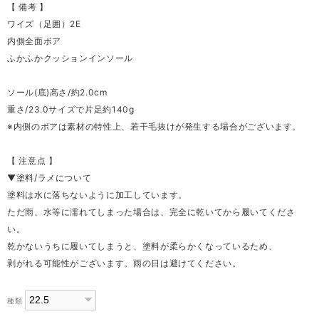
【 備考 】
ワイズ（足囲）2E
内側全面ボア
ふかふかクッションインソール
ソール(底)高さ/約2.0cm
重さ/23.0サイズで片足約140g
※内側のボアは素材の特性上、若干毛抜けが発生する場合がございます。
【 注意点 】
▼塗料/ラメについて
塗料は水に落ちないように加工しています。
ただ雨、水等に濡れてしまった場合は、完全に乾いてから履いてくださ
い。
乾かないうちに履いてしまうと、塗料が柔らかくなっているため、
剥がれる可能性がございます。雨の日は避けてください。
種類