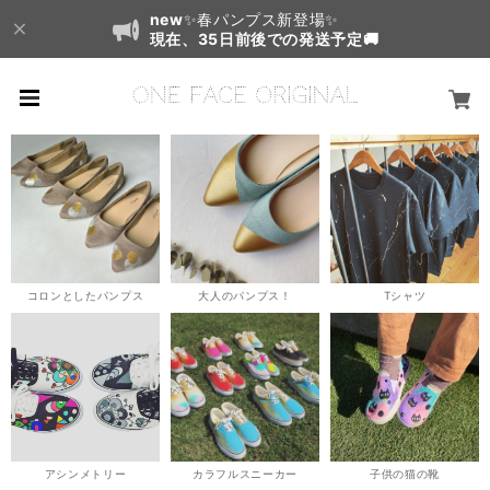
new
✨春パンプス新登場✨
現在、35日前後での発送予定🚚
コロンとしたパンプス
大人のパンプス！
Tシャツ
アシンメトリー
カラフルスニーカー
子供の猫の靴