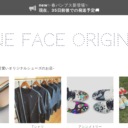
new
✨春パンプス新登場✨
現在、35日前後での発送予定🚚
可愛いオリジナルシューズのお店-
Tシャツ
アシンメトリー