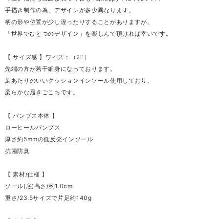
手描き制作の為、デザインが多少異なります。
柄の形や位置が少し違ったりすることがありますが、
「世界でひとつのデザイン」を楽しんで頂ければ幸いです。
【 サイズ感 】ワイズ：（2E）
先端の方が若干細身になっております。
足あたりのいいクッションインソール使用しており、
柔らかな履きごこちです。
【 パンプス本体 】
ローヒールパンプス
厚さ約5mmの低反発インソール
抗菌防臭
【 素材/仕様 】
ソール(底)高さ/約1.0cm
重さ/23.5サイズで片足約140g