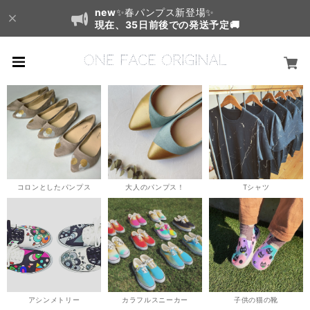
new
✨春パンプス新登場✨
現在、35日前後での発送予定🚚
コロンとしたパンプス
大人のパンプス！
Tシャツ
アシンメトリー
カラフルスニーカー
子供の猫の靴