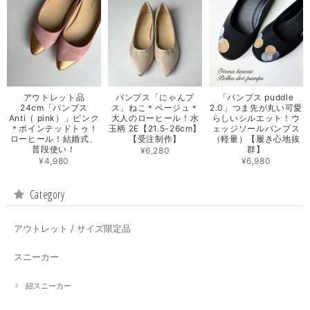
アウトレット品
パンプス「にゃんプ
「パンプス puddle
24cm「パンプス
ス」ねこ＊ベージュ＊
2.0」つま先が丸い可愛
Anti（ pink）」ピンク
大人のローヒール！水
らしいシルエット！ウ
＊ポインテッドトゥ！
玉柄 2E【21.5-26cm】
ェッジソールパンプス
ローヒール！結婚式、
【受注制作】
（軽量）【履き心地抜
普段使い！
群】
¥6,280
¥4,980
¥6,980
Category
アウトレット / サイズ限定品
スニーカー
紐スニーカー