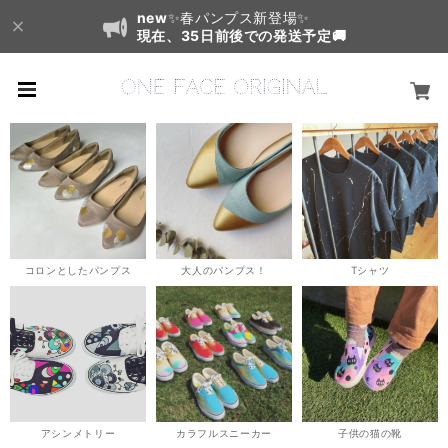
new
✨春パンプス新登場✨
現在、35日前後での発送予定🚚
コロンとしたパンプス
大人のパンプス！
Tシャツ
アシンメトリー
カラフルスニーカー
子供の猫の靴