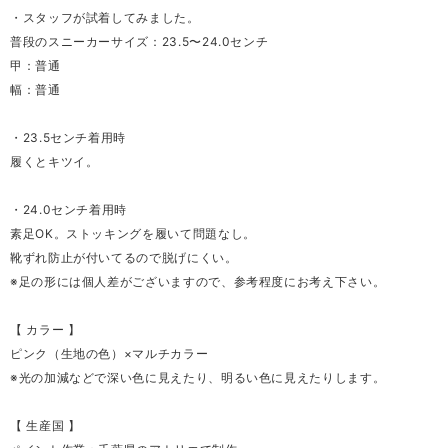
・スタッフが試着してみました。
普段のスニーカーサイズ：23.5〜24.0センチ
甲：普通
幅：普通
・23.5センチ着用時
履くとキツイ。
・24.0センチ着用時
素足OK。ストッキングを履いて問題なし。
靴ずれ防止が付いてるので脱げにくい。
※足の形には個人差がございますので、参考程度にお考え下さい。
【 カラー 】
ピンク（生地の色）×マルチカラー
※光の加減などで深い色に見えたり、明るい色に見えたりします。
【 生産国 】