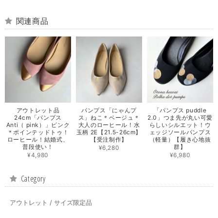
関連商品
アウトレット品
パンプス「にゃんプ
「パンプス puddle
24cm「パンプス
ス」ねこ＊ベージュ＊
2.0」つま先が丸い可愛
Anti（ pink）」ピンク
大人のローヒール！水
らしいシルエット！ウ
＊ポインテッドトゥ！
玉柄 2E【21.5-26cm】
ェッジソールパンプス
ローヒール！結婚式、
【受注制作】
（軽量）【履き心地抜
普段使い！
群】
¥6,280
¥4,980
¥6,980
Category
アウトレット / サイズ限定品