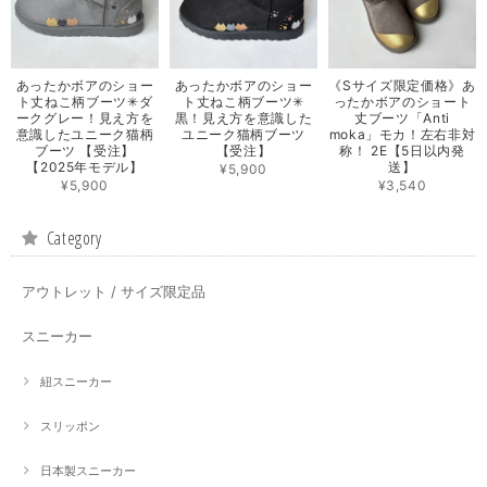
あったかボアのショー
あったかボアのショー
《Sサイズ限定価格》あ
ト丈ねこ柄ブーツ✳︎ダ
ト丈ねこ柄ブーツ✳︎
ったかボアのショート
ークグレー！見え方を
黒！見え方を意識した
丈ブーツ「Anti
意識したユニーク猫柄
ユニーク猫柄ブーツ
moka」モカ！左右非対
ブーツ 【受注】
【受注】
称！ 2E【5日以内発
【2025年モデル】
送】
¥5,900
¥5,900
¥3,540
Category
アウトレット / サイズ限定品
スニーカー
紐スニーカー
スリッポン
日本製スニーカー