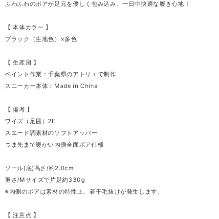
ふわふわのボアが足元を優しく包み込み、一日中快適な履き心地！
【 本体カラー 】
ブラック（生地色）×多色
【 生産国 】
ペイント作業：千葉県のアトリエで制作
スニーカー本体：Made in China
【 備考 】
ワイズ（足囲）2E
スエード調素材のソフトアッパー
つま先まで暖かい内側全面ボア仕様
ソール(底)高さ/約2.0cm
重さ/Mサイズで片足約330g
※内側のボアは素材の特性上、若干毛抜けが発生します。
【 注意点 】