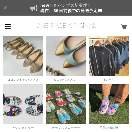
new
✨春パンプス新登場✨
現在、35日前後での発送予定🚚
コロンとしたパンプス
大人のパンプス！
Tシャツ
アシンメトリー
カラフルスニーカー
子供の猫の靴